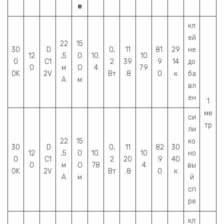
е
кл
ей
22
15
30
D
0,
11
81.
29
не
12
,5
0
10.
10
0
C1
2
39
9
14
до
0
м
О
4
7.9
0K
2V
Вт
.8
0
к
ба
А
м
вл
ен
1
ме
си
тр
ли
22
15
ко
30
D
0,
11
82
30
12
,5
0
10.
10
но
0
C1
2
20
.9
40
0
м
О
78
4
вы
0K
2V
Вт
.8
0
к
А
м
й
сп
ре
кл