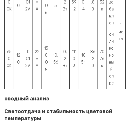
0
C1
м
2
59
0.
.8
32
до
0
О
5
0K
2V
А
Вт
.2
4
0
к
ба
м
вл
ен
1
ме
си
тр
ли
15
ко
65
D
22
0,
111
86
70
12
0
10.
10
но
0
C1
м
2
0.
.2
76
0
О
56
5.1
вы
0K
2V
А
Вт
3
0
к
м
й
сп
ре
сводный анализ
Светоотдача и стабильность цветовой
температуры