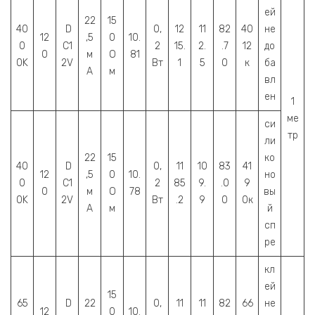
ей
22
15
40
D
0,
12
11
82
40
не
12
,5
0
10.
0
C1
2
15.
2.
.7
12
до
0
м
О
81
0K
2V
Вт
1
5
0
к
ба
А
м
вл
ен
1
ме
си
тр
ли
22
15
ко
40
D
0,
11
10
83
41
12
,5
0
10.
но
0
C1
2
85
9.
.0
9
0
м
О
78
вы
0K
2V
Вт
.2
9
0
0к
А
м
й
сп
ре
кл
ей
15
65
D
22
0,
11
11
82
66
не
12
0
10.