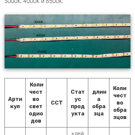
3000K, 4000K и 6500K.
Коли
Коли
чест
Стат
длин
чест
Арти
во
ус
а
CCT
во
кул
свет
прод
обра
обра
одио
укта
зца
зцов
дов
клей