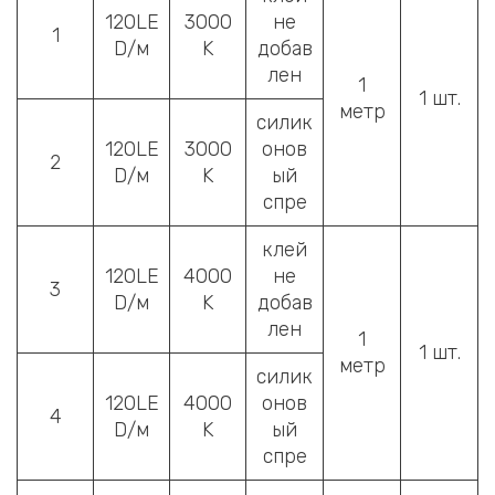
120LE
3000
не
1
D/м
K
добав
лен
1
1 шт.
метр
силик
120LE
3000
онов
2
D/м
K
ый
спре
клей
120LE
4000
не
3
D/м
K
добав
лен
1
1 шт.
метр
силик
120LE
4000
онов
4
D/м
K
ый
спре