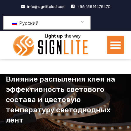
跳
info@signliteled.com
+86 15814478470
至
内
Русский
容
М
Продукция OEM и ODM
Центр знаний
Влияние распыления клея на
эффективность светового
состава и цветовую
температуру светодиодных
лент