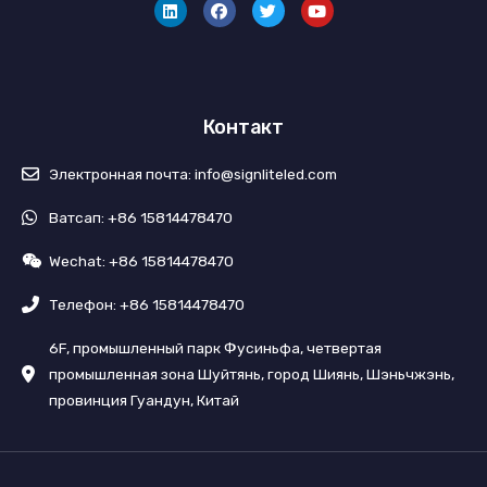
н
й
и
у
к
с
т
б
е
б
т
д
у
е
и
к
р
н
Контакт
Электронная почта: info@signliteled.com
Ватсап: +86 15814478470
Wechat: +86 15814478470
Телефон: +86 15814478470
6F, промышленный парк Фусиньфа, четвертая
промышленная зона Шуйтянь, город Шиянь, Шэньчжэнь,
провинция Гуандун, Китай