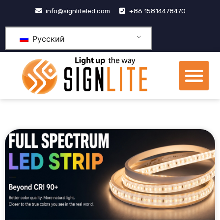
跳
info@signliteled.com
+86 15814478470
至
内
Русский
容
М
Продукция OEM и ODM
Центр знаний