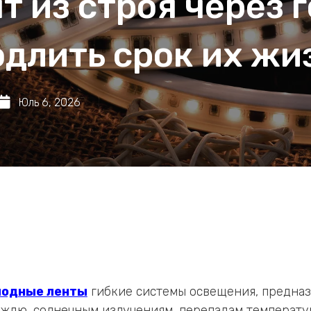
т из строя через г
одлить срок их жи
Юль 6, 2026
одные ленты
гибкие системы освещения, предна
ождю, солнечным излучениям, перепадам температу