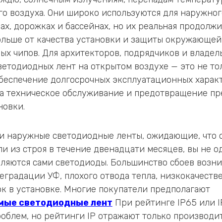
о воздуха. Они широко используются для наружног
адах, дорожках и бассейнах, но их реальная продолж
ольше от качества установки и защиты окружающей 
ых чипов. Для архитекторов, подрядчиков и владел
етодиодных лент на открытом воздухе — это не то
обеспечение долгосрочных эксплуатационных харак
на техническое обслуживание и предотвращение п
новки.
и наружные светодиодные ленты, ожидающие, что 
ли из строя в течение двенадцати месяцев, вы не о
ляются сами светодиоды. Большинство сбоев возни
деградации УФ, плохого отвода тепла, низкокачест
к в установке. Многие покупатели предполагают
мые светодиодные лент
При рейтинге IP65 или 
роблем, но рейтинги IP отражают только производи