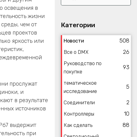
о освещения в
ительность жизни
Категории
среды, чем от
ьцев проектов
508
лько яркость или
Новости
теристик,
26
Все о DMX
реждевременной
Руководство по
93
покупке
тематическое
они прослужат
5
исследование
диноки, и
кают в результате
2
Соединители
венных источников
10
Контроллеры
IP67 выдержит
88
Как сделать
тельность при
Светодиодный