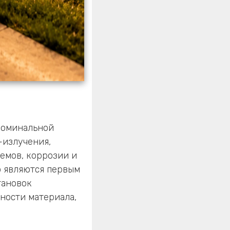
 номинальной
-излучения,
ъемов, коррозии и
о являются первым
тановок
ности материала,