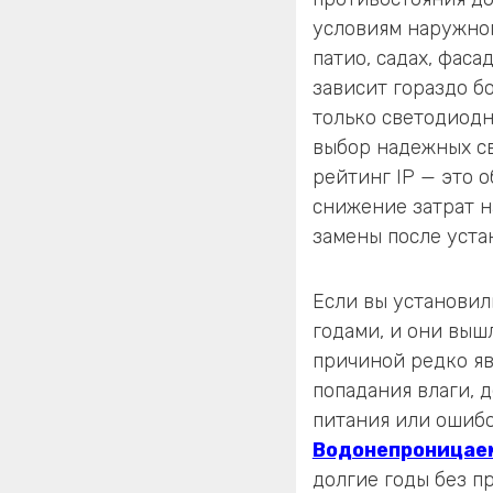
условиям наружног
патио, садах, фас
зависит гораздо б
только светодиодн
выбор надежных св
рейтинг IP — это 
снижение затрат 
замены после уста
Если вы установил
годами, и они выш
причиной редко яв
попадания влаги, 
питания или ошибо
Водонепроницае
долгие годы без п