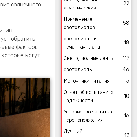
22
вие солнечного
акустический
Применение
58
светодиодов
ричин
ует обратить
светодиодная
18
чевые факторы,
печатная плата
 которые могут
117
Светодиодные ленты
46
светодиоды
5
Источники питания
Отчет об испытаниях
10
надежности
Устройство защиты от
16
перенапряжения
Лучший
12