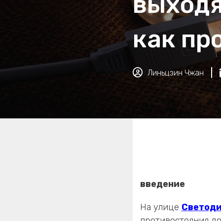
выходя
как пр
Линьцзин Чжан
введение
На улице
Светоди
противостояния д