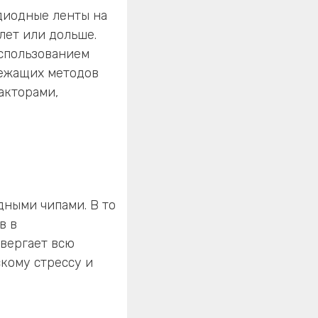
диодные ленты на
лет или дольше.
спользованием
лежащих методов
акторами,
дными чипами. В то
в в
вергает всю
скому стрессу и