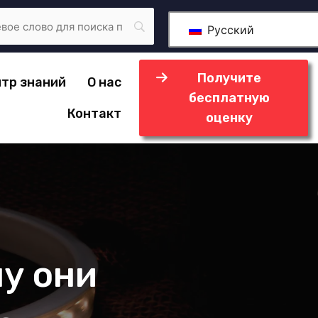
Русский
Получите
тр знаний
О нас
бесплатную
Контакт
оценку
му они