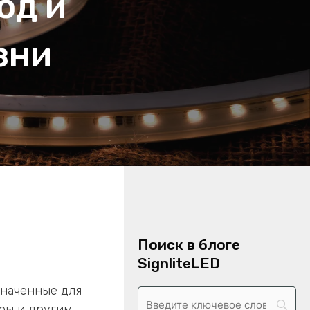
од и
зни
Поиск в блоге
SignliteLED
значенные для
ры и другим