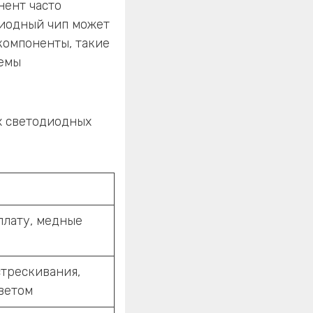
нент часто
диодный чип может
компоненты, такие
темы
х светодиодных
плату, медные
трескивания,
ветом