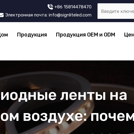
+86 15814478470
Электронная почта: info@signliteled.com
Дом
Продукция
Продукция OEM и ODM
Цен
иодные ленты на
ом воздухе: поче