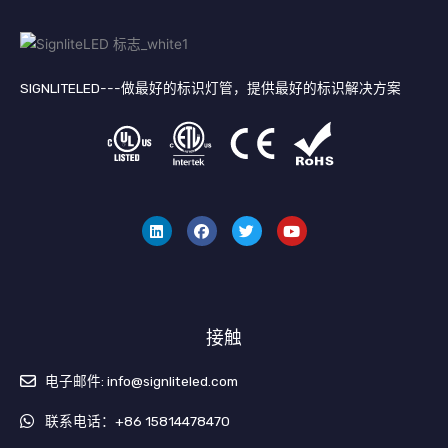
SIGNLITELED---做最好的标识灯管，提供最好的标识解决方案
领
F
叽
Y
英
a
叽
o
c
喳
u
e
喳
T
b
u
o
b
o
e
k
接触
电子邮件: info@signliteled.com
联系电话：+86 15814478470