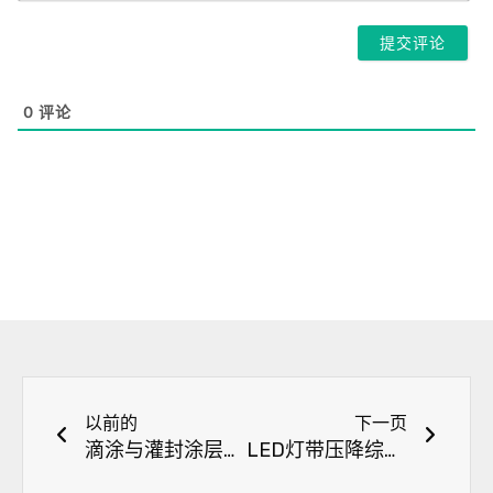
邮
件
*
0
评论
上一页
下一
以前的
下一页
滴涂与灌封涂层LED灯条的色温变化比较试验
LED灯带压降综合试验报告