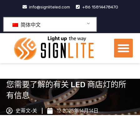
跳
info@signliteled.com
+86 15814478470
至
内
简体中文
容
菜
单
OEM&ODM产品
您需要了解的有关 LED 商店灯的所
有信息
史蒂文·关
12 2025年14月14日