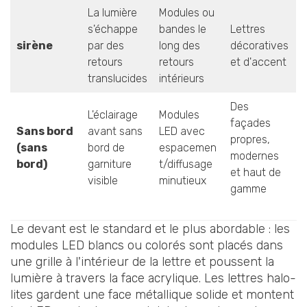
La lumière
Modules ou
s'échappe
bandes le
Lettres
sirène
par des
long des
décoratives
retours
retours
et d'accent
translucides
intérieurs
Des
L'éclairage
Modules
façades
Sans bord
avant sans
LED avec
propres,
(sans
bord de
espacemen
modernes
bord)
garniture
t/diffusage
et haut de
visible
minutieux
gamme
Le devant est le standard et le plus abordable : les
modules LED blancs ou colorés sont placés dans
une grille à l'intérieur de la lettre et poussent la
lumière à travers la face acrylique. Les lettres halo-
lites gardent une face métallique solide et montent