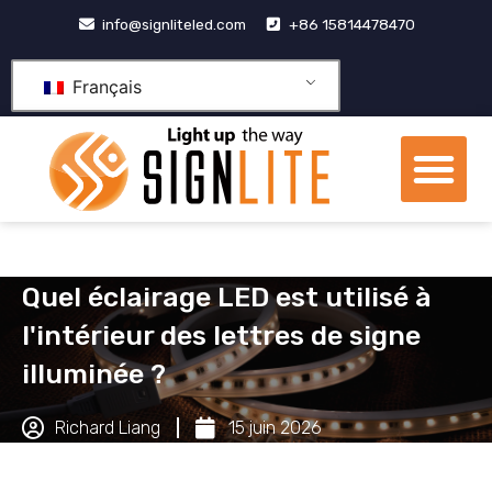
Aller
info@signliteled.com
+86 15814478470
au
contenu
Français
Me
Produits OEM et ODM
Centre de connaissa
À propos de nous
Quel éclairage LED est utilisé à
l'intérieur des lettres de signe
illuminée ?
Richard Liang
15 juin 2026