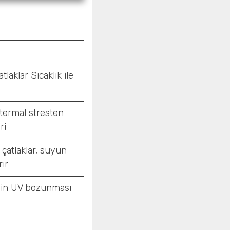
laklar Sıcaklık ile
termal stresten
ri
çatlaklar, suyun
rir
enin UV bozunması