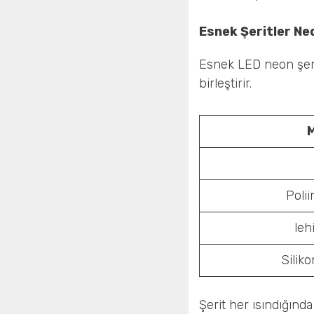
Esnek Şeritler N
Esnek LED neon şerit
birleştirir.
Poli
leh
Silik
Şerit her ısındığınd