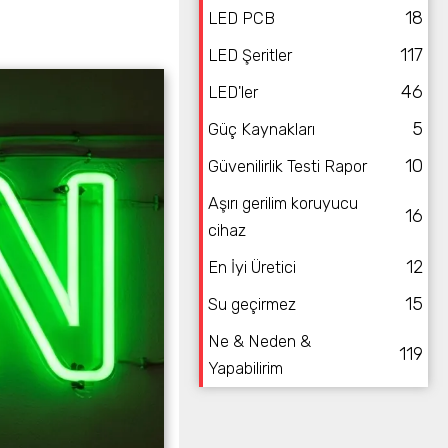
18
LED PCB
117
LED Şeritler
46
LED'ler
5
Güç Kaynakları
10
Güvenilirlik Testi Rapor
Aşırı gerilim koruyucu
16
cihaz
12
En İyi Üretici
15
Su geçirmez
Ne & Neden &
119
Yapabilirim