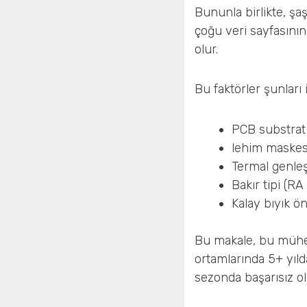
Bununla birlikte, şaş
çoğu veri sayfasının 
olur.
Bu faktörler şunları i
PCB substrat 
lehim maskes
Termal genle
Bakır tipi (RA
Kalay bıyık ö
Bu makale, bu mühend
ortamlarında 5+ yılda
sezonda başarısız ol