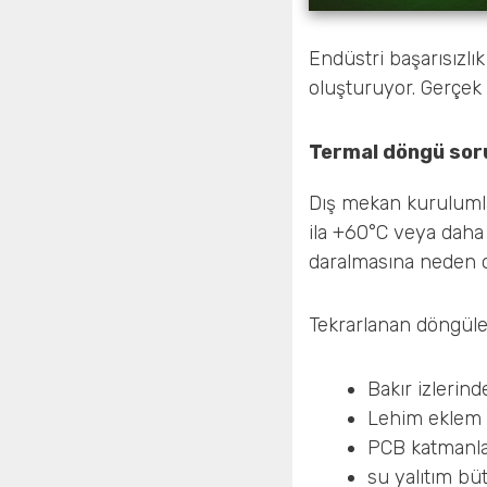
Endüstri başarısızlık
oluşturuyor. Gerçek 
Termal döngü sor
Dış mekan kurulumlar
ila +60°C veya daha 
daralmasına neden o
Tekrarlanan döngüler
Bakır izlerind
Lehim eklem
PCB katmanla
su yalıtım b