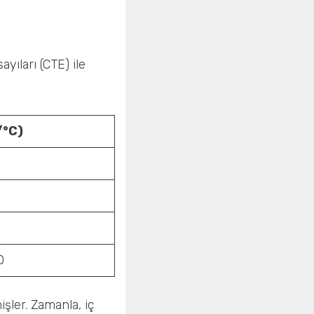
yıları (CTE) ile
/°C)
0
şler. Zamanla, iç