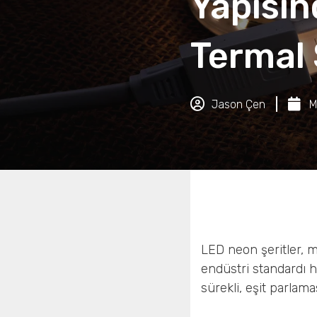
Yapısı
Termal 
Jason Çen
M
LED neon şeritler, mi
endüstri standardı h
sürekli, eşit parlamas