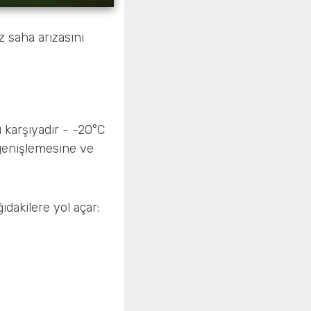
z saha arızasını
 karşıyadır - -20°C
 genişlemesine ve
dakilere yol açar: