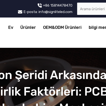
+86 15814478470
E-posta: info@signliteled.com
Ev
Ürünler
OEM&ODM Ürünleri
bilgi me
n Şeridi Arkasındak
irlik Faktörleri: PC