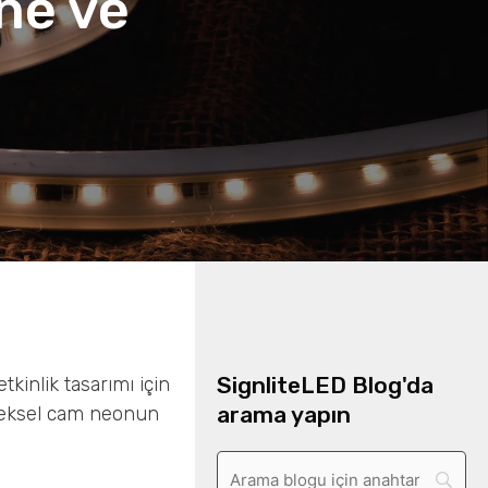
ne ve
SignliteLED Blog'da
tkinlik tasarımı için
arama yapın
eneksel cam neonun