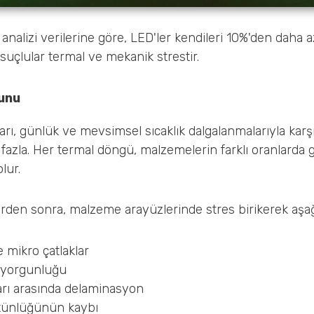
 analizi verilerine göre, LED'ler kendileri 10%'den daha a
suçlular termal ve mekanik strestir.
unu
ı, günlük ve mevsimsel sıcaklık dalgalanmalarıyla karşı
fazla. Her termal döngü, malzemelerin farklı oranlarda
lur.
den sonra, malzeme arayüzlerinde stres birikerek aşağı
e mikro çatlaklar
 yorgunluğu
rı arasında delaminasyon
ütünlüğünün kaybı