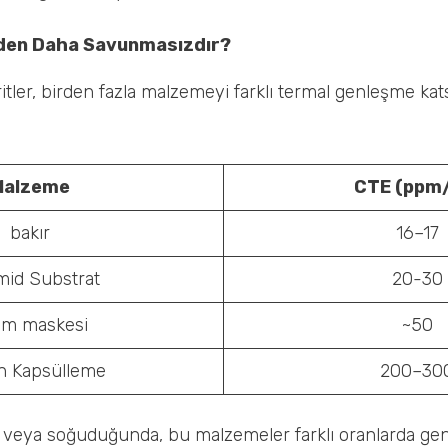
eden Daha Savunmasızdır?
ler, birden fazla malzemeyi farklı termal genleşme katsa
Malzeme
CTE (ppm
bakır
16–17
imid Substrat
20-30
im maskesi
~50
on Kapsülleme
200–30
a veya soğuduğunda, bu malzemeler farklı oranlarda geni