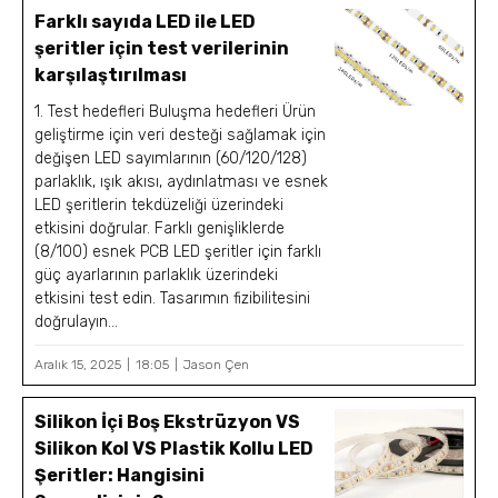
Farklı sayıda LED ile LED
şeritler için test verilerinin
karşılaştırılması
1. Test hedefleri Buluşma hedefleri Ürün
geliştirme için veri desteği sağlamak için
değişen LED sayımlarının (60/120/128)
parlaklık, ışık akısı, aydınlatması ve esnek
LED şeritlerin tekdüzeliği üzerindeki
etkisini doğrular. Farklı genişliklerde
(8/100) esnek PCB LED şeritler için farklı
güç ayarlarının parlaklık üzerindeki
etkisini test edin. Tasarımın fizibilitesini
doğrulayın...
Aralık 15, 2025
18:05
Jason Çen
Silikon İçi Boş Ekstrüzyon VS
Silikon Kol VS Plastik Kollu LED
Şeritler: Hangisini