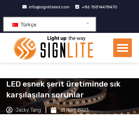
İçeriğe
info@signliteled.com
+86 15814478470
geç
Türkçe
Me
OEM&ODM Ürünleri
bilgi merkezi
Temas etmek
LED esnek şerit üretiminde sık
karşılaşılan sorunlar
Jacky Tang
31 Mart 2023