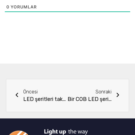
0
YORUMLAR
Önceki
Sonra
Öncesi
Sonraki
LED şeritleri takarken nelere dikkat edilmelidir?
Bir COB LED şerit: nedir bu?