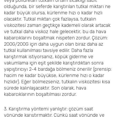
veya poliüretan tutkalın ortam sıcaklığı sabit
olduğunda, bir seferde karıştırılan tutkal miktarı ne
kadar büyük olursa, kürlenme hızı o kadar hızlı
olacaktır. Tutkal miktarı çok fazlaysa, tutkalın
viskozitesi zaman geçtikçe kademeli olarak artacak
ve tutkal daha viskoz hale gelecektir, bu da hava
kabarcıklarını boşaltmak nispeten zordur. Çözüm:
200G/200G için daha uygun olan biraz daha az
tutkal kullanılması tavsiye edilir. Daha fazla
karıştırmak istiyorsanız, köpük giderme ve
vakumlama için eşit şekilde karıştırdıktan sonra
yapıştırıcıyı 2-4 bardağa bölmeniz önerilir (prensip:
hacim ne kadar büyükse, kürlenme hızı o kadar
hızlıdır). Eğer bölmezseniz, tutkalın viskozitesi kısa
sürede kalınlaşacaktır. Son olarak, hava
kabarcıklarının boşaltılması zordur.
3. Karıştırma yöntemi yanlıştır: çözüm saat
yönünde karıştırmaktır. Çünkü saat yönünde ve