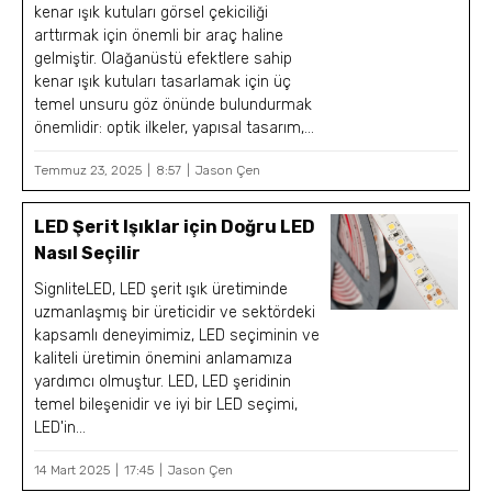
kenar ışık kutuları görsel çekiciliği
arttırmak için önemli bir araç haline
gelmiştir. Olağanüstü efektlere sahip
kenar ışık kutuları tasarlamak için üç
temel unsuru göz önünde bulundurmak
önemlidir: optik ilkeler, yapısal tasarım,...
Temmuz 23, 2025
8:57
Jason Çen
LED Şerit Işıklar için Doğru LED
Nasıl Seçilir
SignliteLED, LED şerit ışık üretiminde
uzmanlaşmış bir üreticidir ve sektördeki
kapsamlı deneyimimiz, LED seçiminin ve
kaliteli üretimin önemini anlamamıza
yardımcı olmuştur. LED, LED şeridinin
temel bileşenidir ve iyi bir LED seçimi,
LED'in...
14 Mart 2025
17:45
Jason Çen