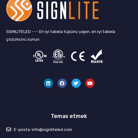
SIGNLITELED --- En iyi tabela tüpünü yapın, en iyi tabela
çözümünü sunun
L
F
T
Y
i
a
w
o
n
c
i
u
k
e
t
t
e
b
t
u
d
o
e
b
i
o
r
e
n
k
Temas etmek
E-posta: info@signliteled.com