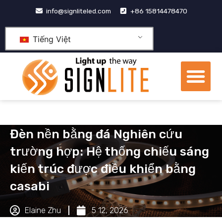
Nhảy
info@signliteled.com
+86 15814478470
tới
nội
Tiếng Việt
dung
Th
đơ
Các sản phẩm
Sản phẩm OEM&ODM
trung tâm tri thức
Giới thiệu về chúng tôi
Đèn nền bằng đá Nghiên cứu
trường hợp: Hệ thống chiếu sáng
kiến trúc được điều khiển bằng
casabi
Elaine Zhu
5 12, 2026