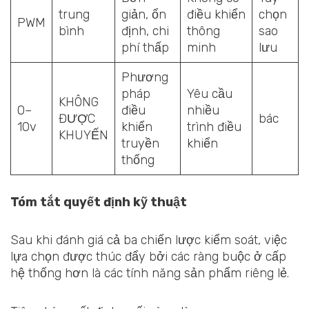
trung
giản, ổn
điều khiển
chọn
PWM
bình
định, chi
thông
sao
phí thấp
minh
lưu
Phương
pháp
Yêu cầu
KHÔNG
0–
điều
nhiều
ĐƯỢC
bác
10v
khiển
trình điều
KHUYẾN
truyền
khiển
thống
Tóm tắt quyết định kỹ thuật
Sau khi đánh giá cả ba chiến lược kiểm soát, việc
lựa chọn được thúc đẩy bởi các ràng buộc ở cấp
hệ thống hơn là các tính năng sản phẩm riêng lẻ.