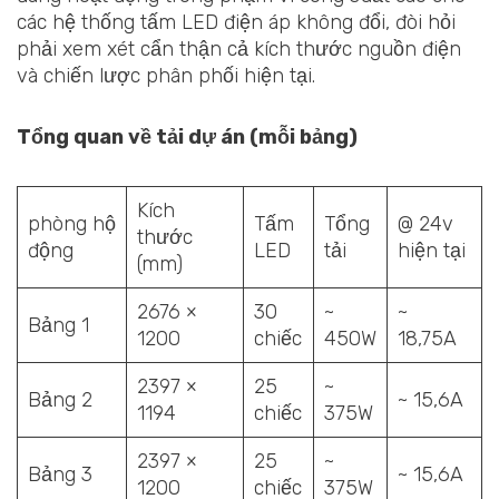
các hệ thống tấm LED điện áp không đổi, đòi hỏi
phải xem xét cẩn thận cả kích thước nguồn điện
và chiến lược phân phối hiện tại.
Tổng quan về tải dự án (mỗi bảng)
Kích
phòng hộ
Tấm
Tổng
@ 24v
thước
động
LED
tải
hiện tại
(mm)
2676 ×
30
~
~
Bảng 1
1200
chiếc
450W
18,75A
2397 ×
25
~
Bảng 2
~ 15,6A
1194
chiếc
375W
2397 ×
25
~
Bảng 3
~ 15,6A
1200
chiếc
375W