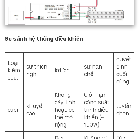
So sánh hệ thống điều khiển
quyết
Loại
sự thích
sự hạn
định
kiểm
lợi ích
nghi
chế
cuối
soát
cùng
Không
Giới hạn
dây, linh
công suất
khuyến
tuyển
cabi
hoạt, có
trình điều
cáo
chọn
thể mở
khiển (~
rộng
150W)
Đơn
Không có
Tùy