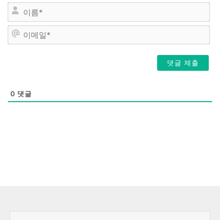
이
름
*
이
메
일
*
0
댓글
이전
다음