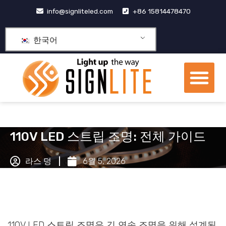
콘
info@signliteled.com
+86 15814478470
텐
츠
한국어
로
건
메
너
뉴
뛰
OEM&ODM 제품
기
110V LED 스트립 조명: 전체 가이드
라스 덩
6월 5, 2026
110V LED 스트립 조명은 긴 연속 조명을 위해 설계된