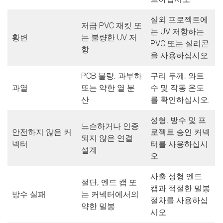
실외 프로젝트에
저급 PVC 재킷 또
는 UV 저항하는
황변
는 불량한 UV 저
PVC 또는 실리콘
항
을 사용하십시오.
PCB 불량, 과부하
구리 두께, 와트
과열
또는 약한 열 분
수 및 작동 온도
산
를 확인하십시오.
성형, 방수 및 프
느슨하거나 인증
안전하지 않은 커
로젝트 승인 커넥
되지 않은 연결
넥터
터를 사용하십시
설계
오.
사출 성형 엔드
절단, 엔드 캡 또
캡과 적절한 밀봉
방수 실패
는 커넥터에서의
절차를 사용하십
약한 밀봉
시오.