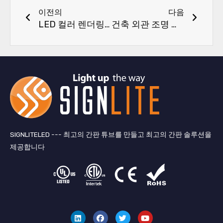
이전의
다음
LED 컬러 렌더링에 대한 최고의 가이드: CRI, R9, TM-30 및 High-CRI LED 스트립 조명
건축 외관 조명 가이드: 기술, 설비, 광학 및 제어 시스템
SIGNLITELED --- 최고의 간판 튜브를 만들고 최고의 간판 솔루션을
제공합니다
링
페
지
유
크
이
저
튜
드
스
귀
브
인
북
다